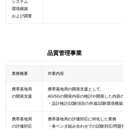
システム
環境構築
COMPANY
会社を知る
および調査
BUSINESS
仕事を知る
RECRUIT
採用を知る
PRIVACY POLICY
品質管理事業
個人情報について
業務概要
作業内容
携帯基地局
携帯基地局の開発支援として、
の開発支援
4G/5Gの開発内容の検討や開発した内容の
・設計検討/試験項目の作成/試験環境構築対
携帯基地局
携帯基地局の評価対応に特化した業務
の評価対応
・各ベンダ組み合わせでの試験対応/問題事象