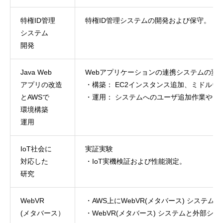
特権ID管理
特権ID管理システムの開発および保守。
システム
開発
Java Web
Webアプリケーションの連携システムの変
アプリの改造
・構築： EC2インスタンス追加、ミドル
とAWSで
・運用： システムへのユーザ追加作業や、
環境構築
運用
IoT社会に
実証実験
対応した
・IoT実機検証および性能測定。
研究
HOME
ホーム
WebVR
・AWS上にWebVR(メタバース) システ
(メタバース）
・WebVR(メタバース) システムと外部
NEWS
お知らせ